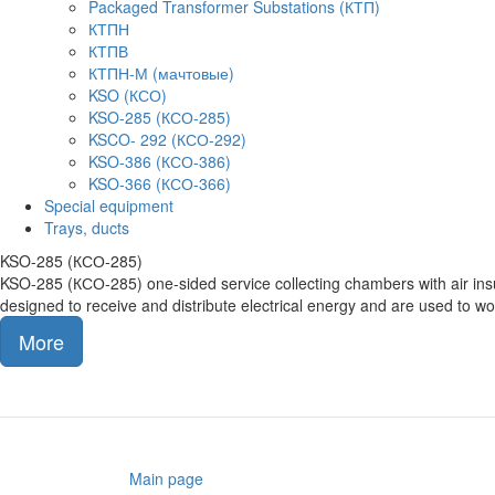
Packaged Transformer Substations (КТП)
КТПН
КТПВ
КТПН-М (мачтовые)
KSO (КСО)
KSO-285 (КСО-285)
KSCO- 292 (КСО-292)
KSO-386 (КСО-386)
KSO-366 (КСО-366)
Special equipment
Trays, ducts
KSO-285 (КСО-285)
KSO-285 (КСО-285) one-sided service collecting chambers with air insul
designed to receive and distribute electrical energy and are used to wo
More
Main page