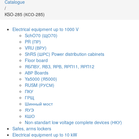
Catalogue
/
KSO-285 (КСО-285)
Electrical equipment up to 1000 V
SchO70 (ЩО70)
PR (ПР)
VRU (ВРУ)
ShRS (ШРС) Power distribution cabinets
Floor board
ЯБПВУ, ЯВЗ, ЯРВ, ЯРП11, ЯРП12
АВР Boards
Ya5000 (Я5000)
RUSM (РУСМ)
ПКУ
ГРЩ
Шинный мост
ЯУЭ
КШО
Non-standart low voltage complete devices (НКУ)
Safes, arms lockers
Electrical equipment up to 10 kW