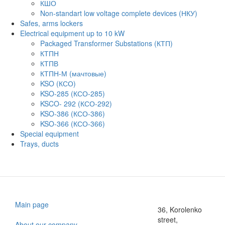
КШО
Non-standart low voltage complete devices (НКУ)
Safes, arms lockers
Electrical equipment up to 10 kW
Packaged Transformer Substations (КТП)
КТПН
КТПВ
КТПН-М (мачтовые)
KSO (КСО)
KSO-285 (КСО-285)
KSCO- 292 (КСО-292)
KSO-386 (КСО-386)
KSO-366 (КСО-366)
Special equipment
Trays, ducts
Main page
36, Korolenko
street,
About our company