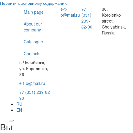
Перейти к основному содержанию
e-t-
+7
36,
Main page
o@mail.ru
(351)
Korolenko
239-
street,
About our
82-90
Chelyabinsk,
company
Russia
Catalogue
Contacts
г. Челябинск,
ул. Короленко,
36
e-t-o@mail.ru
+7 (351) 239-82-
90
RU
EN
Вы